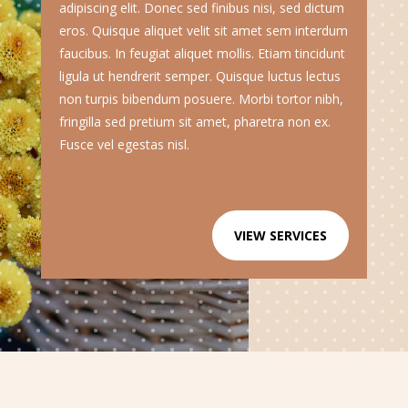
adipiscing elit. Donec sed finibus nisi, sed dictum
eros. Quisque aliquet velit sit amet sem interdum
faucibus. In feugiat aliquet mollis. Etiam tincidunt
ligula ut hendrerit semper. Quisque luctus lectus
non turpis bibendum posuere. Morbi tortor nibh,
fringilla sed pretium sit amet, pharetra non ex.
Fusce vel egestas nisl.
VIEW SERVICES